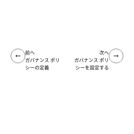
いい
はい
thumb_up
thumb_down
え
前へ
次へ
ガバナンス ポリ
ガバナンス ポリ
シーの定義
シーを設定する
接続
ヘルプ リソース
サポート
学習する
UiPath アカデミー
質問する
UiPath フォーラム
最新情報を取得