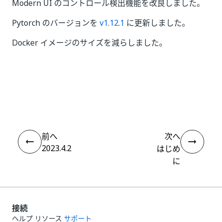
Modern UI のコントロール検出機能を改良しました。
Pytorch のバージョンを
v1.12.1
に更新しました。
Docker イメージのサイズを減らしました。
いい
はい
thumb_up
thumb_down
え
前へ
次へ
2023.4.2
はじめ
に
接続
ヘルプ リソース
サポート