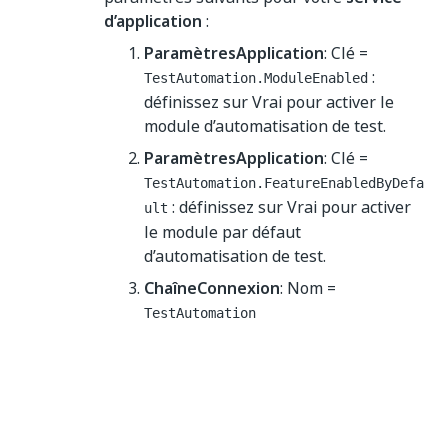
d’application
:
ParamètresApplication
: Clé =
:
TestAutomation.ModuleEnabled
définissez sur Vrai pour activer le
module d’automatisation de test.
ParamètresApplication
: Clé =
TestAutomation.FeatureEnabledByDefa
: définissez sur Vrai pour activer
ult
le module par défaut
d’automatisation de test.
ChaîneConnexion
: Nom =
TestAutomation
Définir la chaîne de connexion
de la base de données
Automatisation de test. Vous
pouvez soit utiliser une chaîne
de connexion similaire à celle