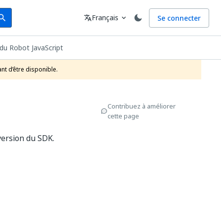
arch
Langue
Français
Se connecter
earch
translate
expand_more
du Robot JavaScript
nt d’être disponible.
Contribuez à améliorer
cette page
version du SDK.