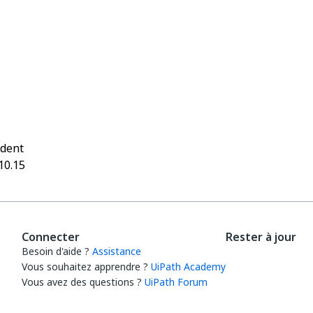
Oui
Non
thumb_up
thumb_down
édent
10.15
Connecter
Rester à jour
Besoin d'aide ?
Assistance
Vous souhaitez apprendre ?
UiPath Academy
Vous avez des questions ?
UiPath Forum