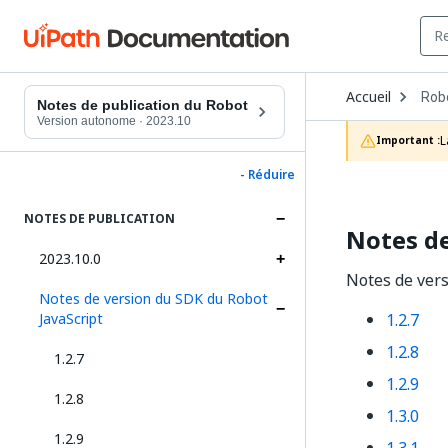
Ope
Accueil
Rob
Dro
Notes de publication du Robot
to
Version autonome
·
2023.10
choo
L
Important :
prod
- Réduire
NOTES DE PUBLICATION
Notes de
2023.10.0
Notes de vers
Notes de version du SDK du Robot
JavaScript
1.2.7
1.2.8
1.2.7
1.2.9
1.2.8
1.3.0
1.2.9