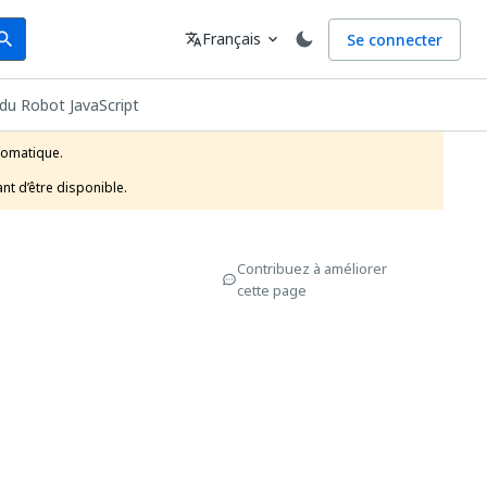
arch
Langue
Français
Se connecter
earch
translate
expand_more
du Robot JavaScript
tomatique.

t d’être disponible. 
Contribuez à améliorer
cette page