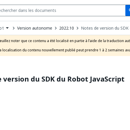
Se
s
n
Version autonome
2022.10
Notes de version du SDK 
ot
pdown
se
euillez noter que ce contenu a été localisé en partie à l’aide de la traduction au
uct
a localisation du contenu nouvellement publié peut prendre 1 à 2 semaines avan
 version du SDK du Robot JavaScript