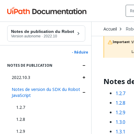
Ope
Accueil
Rob
Dro
Notes de publication du Robot
to
Version autonome
·
2022.10
choo
V
Important :
prod
L
- Réduire
NOTES DE PUBLICATION
2022.10.3
Notes de
Notes de version du SDK du Robot
1.2.7
JavaScript
1.2.8
1.2.7
1.2.9
1.2.8
1.3.0
1.2.9
1.3.1