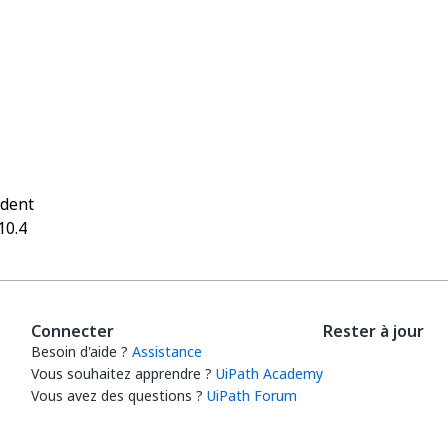
Oui
Non
thumb_up
thumb_down
édent
10.4
Connecter
Rester à jour
Besoin d'aide ?
Assistance
Vous souhaitez apprendre ?
UiPath Academy
Vous avez des questions ?
UiPath Forum