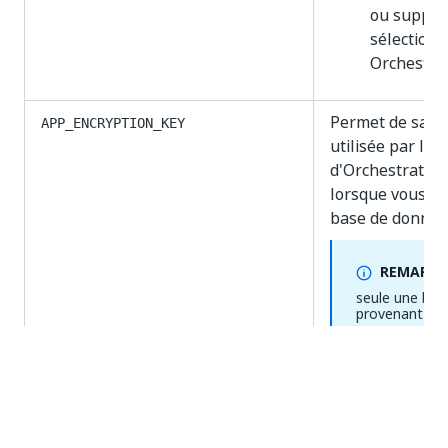
ou suppri
sélection
Orchestrat
Permet de saisir
APP_ENCRYPTION_KEY
utilisée par la
d'Orchestrator l
lorsque vous so
base de donnée
REMARQU
seule une bas
provenant des
antérieures à 
être utilisée 
les paramètr
à 
PUBLIC_URL