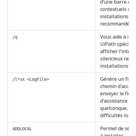
d’une barre de 
contextuels d’er
installations pa
recommandé.
Vous aide à inst
/q
UiPath spécifié
afficher l’inter
silencieux ne do
installations sa
Génère un fichie
/l*vx <LogFile>
chemin d'accès 
envoyer le fichi
d'assistance si,
quelconque, vo
difficultés lors
Permet de sélec
ADDLOCAL
à installer.