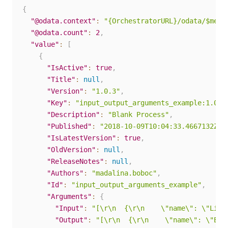
{
"@odata.context"
:
"{OrchestratorURL}/odata/$meta
"@odata.count"
:
2
,
"value"
:
[
{
"IsActive"
:
true
,
"Title"
:
null
,
"Version"
:
"1.0.3"
,
"Key"
:
"input_output_arguments_example:1.0.3
"Description"
:
"Blank Process"
,
"Published"
:
"2018-10-09T10:04:33.4667132Z"
,
"IsLatestVersion"
:
true
,
"OldVersion"
:
null
,
"ReleaseNotes"
:
null
,
"Authors"
:
"madalina.boboc"
,
"Id"
:
"input_output_arguments_example"
,
"Arguments"
:
{
"Input"
:
"[\r\n  {\r\n    \"name\": \"Link
"Output"
:
"[\r\n  {\r\n    \"name\": \"Ext