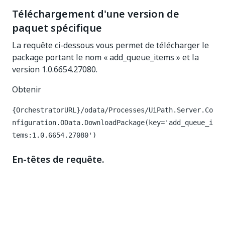
Téléchargement d'une version de
paquet spécifique
La requête ci-dessous vous permet de télécharger le
package portant le nom « add_queue_items » et la
version 1.0.6654.27080.
Obtenir
{OrchestratorURL}/odata/Processes/UiPath.Server.Co
nfiguration.OData.DownloadPackage(key='add_queue_i
tems:1.0.6654.27080')
En-têtes de requête.
Clé (Key)
Valeur (Value)
Autorisation
Porteur