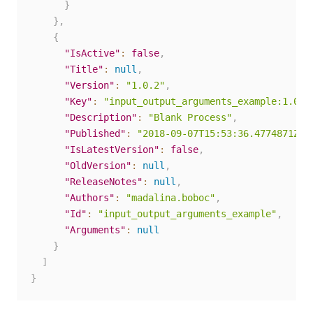
}
}
,
{
"IsActive"
:
false
,
"Title"
:
null
,
"Version"
:
"1.0.2"
,
"Key"
:
"input_output_arguments_example:1.0.2
"Description"
:
"Blank Process"
,
"Published"
:
"2018-09-07T15:53:36.4774871Z"
,
"IsLatestVersion"
:
false
,
"OldVersion"
:
null
,
"ReleaseNotes"
:
null
,
"Authors"
:
"madalina.boboc"
,
"Id"
:
"input_output_arguments_example"
,
"Arguments"
:
null
}
]
}