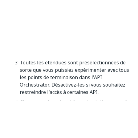
Toutes les étendues sont présélectionnées de
sorte que vous puissiez expérimenter avec tous
les points de terminaison dans l'API
Orchestrator. Désactivez-les si vous souhaitez
restreindre l'accès à certaines API.
Cliquez sur Autoriser (
Autoriser)
. Une nouvelle
fenêtre s'affiche, confirmant que vous avez été
autorisé.
Une fois cela fait, cliquez sur Fermer (
Close
) ou
sur
X
(X) pour fermer la fenêtre
Autorisations