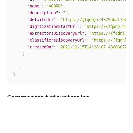
"name"
:
"ACORD"
,
"description"
:
""
,
"detailsUrl"
:
"https://{fqdn}:443/95baf7a2-5
"digitizationStartUrl"
:
"https://{fqdn}:443/
"extractorsDiscoveryUrl"
:
"https://{fqdn}:44
"classifiersDiscoveryUrl"
:
"https://{fqdn}:4
"createdOn"
:
"2021-11-15T14:28:07.4366667Z"
}
,
]
}
Commencer à récupérer les
informations des extracteurs
Récupérez tous les extracteurs d'un projet.