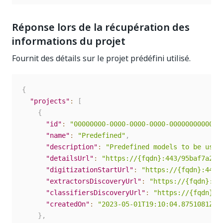
Réponse lors de la récupération des
informations du projet
Fournit des détails sur le projet prédéfini utilisé.
{
"projects"
:
[
{
"id"
:
"00000000-0000-0000-0000-000000000000"
"name"
:
"Predefined"
,
"description"
:
"Predefined models to be used
"detailsUrl"
:
"https://{fqdn}:443/95baf7a2-5
"digitizationStartUrl"
:
"https://{fqdn}:443/
"extractorsDiscoveryUrl"
:
"https://{fqdn}:44
"classifiersDiscoveryUrl"
:
"https://{fqdn}:4
"createdOn"
:
"2023-05-01T19:10:04.8751081Z"
}
,