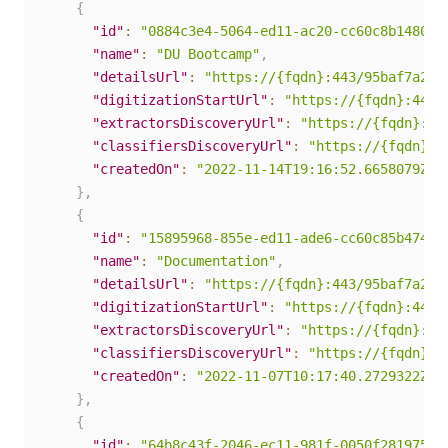
{
"id"
:
"0884c3e4-5064-ed11-ac20-cc60c8b14803"
"name"
:
"DU Bootcamp"
,
"detailsUrl"
:
"https://{fqdn}:443/95baf7a2-5
"digitizationStartUrl"
:
"https://{fqdn}:443/
"extractorsDiscoveryUrl"
:
"https://{fqdn}:44
"classifiersDiscoveryUrl"
:
"https://{fqdn}:4
"createdOn"
:
"2022-11-14T19:16:52.6658079Z"
}
,
{
"id"
:
"15895968-855e-ed11-ade6-cc60c85b4740"
"name"
:
"Documentation"
,
"detailsUrl"
:
"https://{fqdn}:443/95baf7a2-5
"digitizationStartUrl"
:
"https://{fqdn}:443/
"extractorsDiscoveryUrl"
:
"https://{fqdn}:44
"classifiersDiscoveryUrl"
:
"https://{fqdn}:4
"createdOn"
:
"2022-11-07T10:17:40.2729322Z"
}
,
{
"id"
:
"64b8c43f-2046-ec11-981f-0050f281975f"