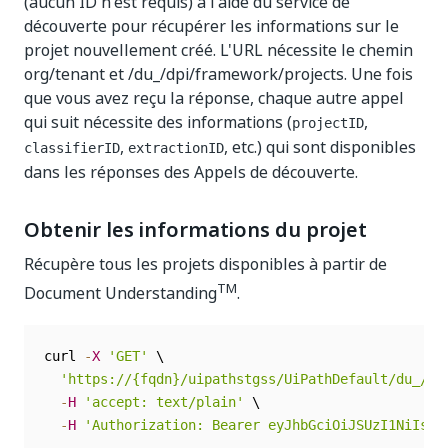
(aucun ID n'est requis) à l'aide du service de
découverte pour récupérer les informations sur le
projet nouvellement créé. L'URL nécessite le chemin
org/tenant et /du_/dpi/framework/projects. Une fois
que vous avez reçu la réponse, chaque autre appel
qui suit nécessite des informations (
,
projectID
,
, etc.) qui sont disponibles
classifierID
extractionID
dans les réponses des Appels de découverte.
Obtenir les informations du projet
Récupère tous les projets disponibles à partir de
TM
Document Understanding
.
curl 
-
X
'GET'
 \

'https://{fqdn}/uipathstgss/UiPathDefault/du_/ap
-
H
'accept: text/plain'
 \

-
H
'Authorization: Bearer eyJhbGciOiJSUzI1NiIs**