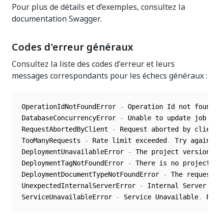
Pour plus de détails et d’exemples, consultez la
documentation Swagger.
Codes d'erreur généraux
Consultez la liste des codes d'erreur et leurs
messages correspondants pour les échecs généraux :
OperationIdNotFoundError 
-
 Operation Id not found
.
DatabaseConcurrencyError 
-
 Unable to update job st
RequestAbortedByClient 
-
 Request aborted by client

TooManyRequests 
-
 Rate limit exceeded
.
 Try again l
DeploymentUnavailableError 
-
 The project version 
t
DeploymentTagNotFoundError 
-
 There is no project v
DeploymentDocumentTypeNotFoundError 
-
 The requeste
UnexpectedInternalServerError 
-
 Internal Server Er
ServiceUnavailableError 
-
 Service Unavailable
.
 Ple