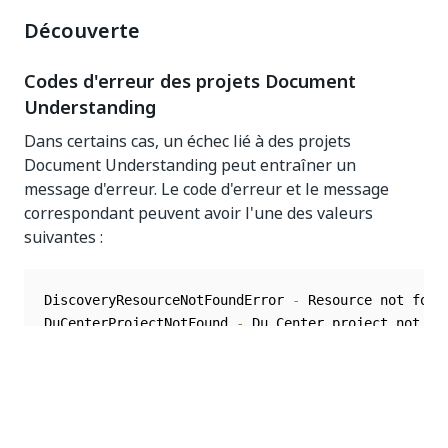
Découverte
Codes d'erreur des projets Document
Understanding
Dans certains cas, un échec lié à des projets
Document Understanding peut entraîner un
message d'erreur. Le code d'erreur et le message
correspondant peuvent avoir l'une des valeurs
suivantes :
DiscoveryResourceNotFoundError 
-
 Resource not foun
DuCenterProjectNotFound 
-
 Du Center project not fo
DocumentIdNotFound 
-
 Cannot perform the operation 
DocumentIdInvalid 
-
 Required input DocumentId is m
DocumentTypeIdNotFound 
-
 Document Type Id not foun
ProjectVersionNotSupportedError 
-
 Project Version 
ModernProjectExtractorRequestTooLargeError 
-
 Maxim