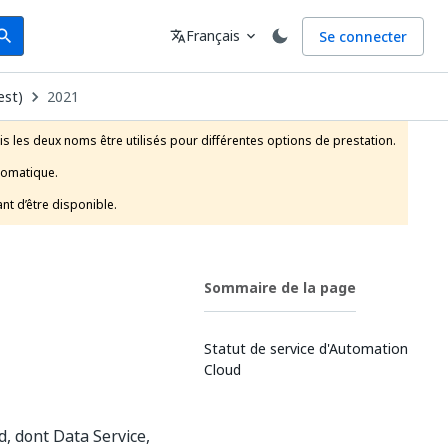
arch
Langue
Français
Se connecter
earch
translate
expand_more
est)
2021
is les deux noms être utilisés pour différentes options de prestation.

tomatique.

nt d’être disponible.
Sommaire de la page
Statut de service d'Automation
Cloud
d, dont Data Service,