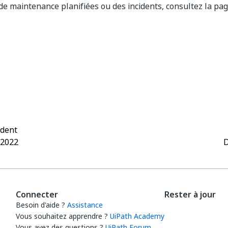
de maintenance planifiées ou des incidents, consultez la pa
Oui
Non
thumb_up
thumb_down
édent
 2022
D
Connecter
Rester à jour
Besoin d'aide ?
Assistance
Vous souhaitez apprendre ?
UiPath Academy
Vous avez des questions ?
UiPath Forum