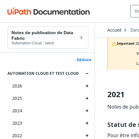
Ope
Accueil
Data
Dro
Notes de publication de Data
to
Fabric
choo
Automation Cloud
·
latest
D
Important :
prod
V
- Réduire
L
AUTOMATION CLOUD ET TEST CLOUD
2026
2021
2025
Notes de publ
2024
2023
Statut de
Pour être inf
2022