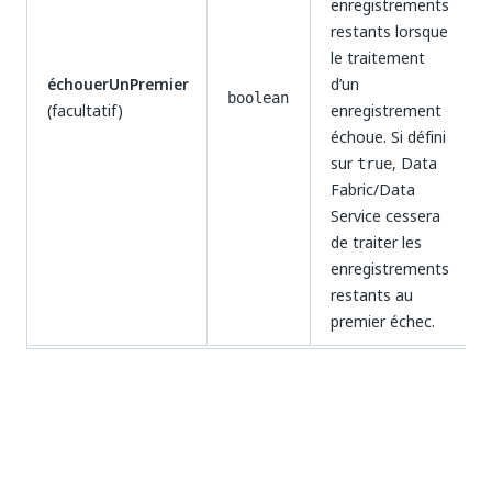
enregistrements
restants lorsque
le traitement
échouerUnPremier
d’un
boolean
(facultatif)
enregistrement
échoue. Si défini
sur
, Data
true
Fabric/Data
Service cessera
de traiter les
enregistrements
restants au
premier échec.
Corps de la requête (obligatoire)
[