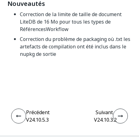
Nouveautés
Correction de la limite de taille de document
LiteDB de 16 Mo pour tous les types de
RéférencesWorkflow
Correction du problème de packaging où .txt les
artefacts de compilation ont été inclus dans le
nupkg de sortie
Oui
Non
thumb_up
thumb_down
Précédent
Suivant
V24.10.5.3
V24.10.3.2