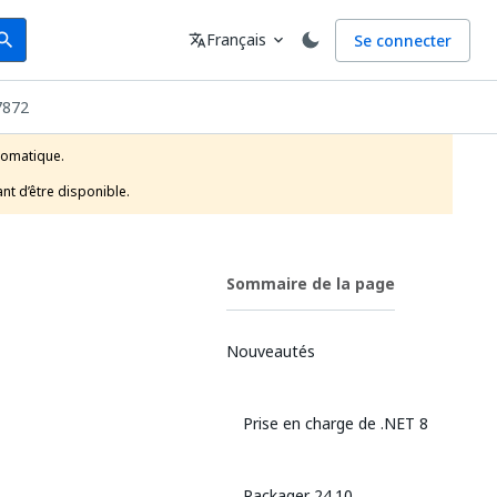
arch
Langue
Français
Se connecter
earch
translate
expand_more
7872
tomatique.

nt d’être disponible.
Sommaire de la page
Nouveautés
Prise en charge de .NET 8
Packager 24.10