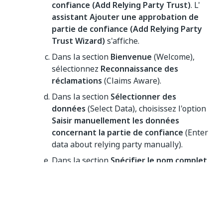
confiance (Add Relying Party Trust)
. L'
assistant Ajouter une approbation de
partie de confiance (Add Relying Party
Trust Wizard)
s'affiche.
Dans la section
Bienvenue
(Welcome),
sélectionnez
Reconnaissance des
réclamations
(Claims Aware).
Dans la section
Sélectionner des
données
(Select Data), choisissez l'option
Saisir manuellement les données
concernant la partie de confiance
(Enter
data about relying party manually).
Dans la section
Spécifier le nom complet
(Specify Display Name), dans le champ
Nom complet
(Display name) insérez
l’URL de l’instance Orchestrator.
La section
Configurer le certificat