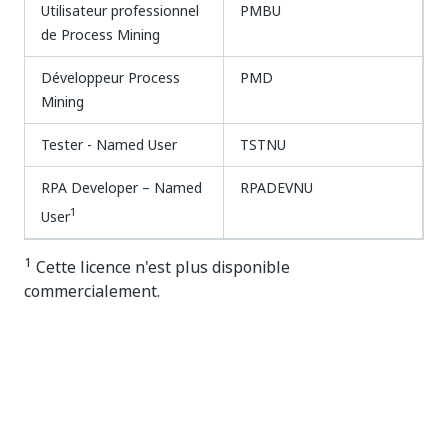
Utilisateur professionnel
PMBU
de Process Mining
Développeur Process
PMD
Mining
Tester - Named User
TSTNU
RPA Developer – Named
RPADEVNU
1
User
1
Cette licence n'est plus disponible
commercialement.
Oui
Non
thumb_up
thumb_down