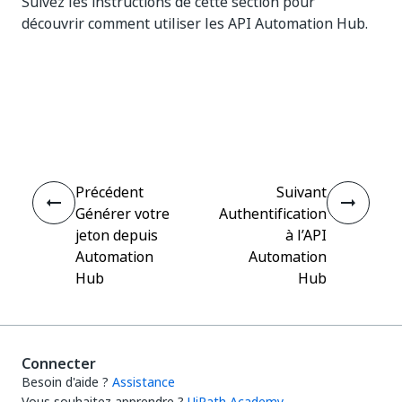
Suivez les instructions de cette section pour
découvrir comment utiliser les API Automation Hub.
Oui
Non
thumb_up
thumb_down
Précédent
Suivant
Générer votre
Authentification
jeton depuis
à l’API
Automation
Automation
Hub
Hub
Connecter
Besoin d'aide ?
Assistance
Vous souhaitez apprendre ?
UiPath Academy