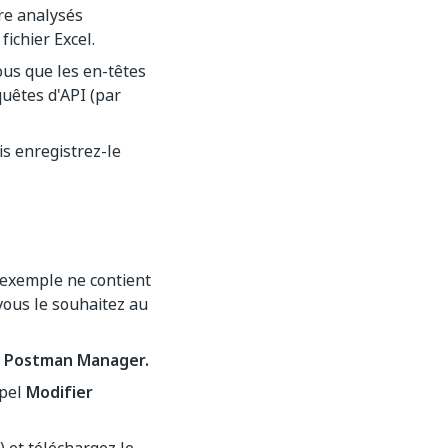
tre analysés
ichier Excel.
ous que les en-têtes
uêtes d'API (par
is enregistrez-le
 exemple ne contient
vous le souhaitez au
e
Postman Manager.
ppel
Modifier