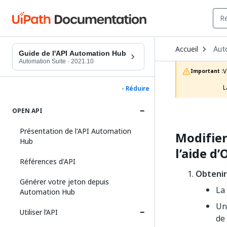
Ope
Accueil
Aut
Dro
Guide de l'API Automation Hub
to
Automation Suite
·
2021.10
choo
V
Important :
prod
L
- Réduire
OPEN API
Présentation de l'API Automation
Modifier
Hub
l’aide d
Références d'API
Obtenir
Générer votre jeton depuis
La 
Automation Hub
Un
Utiliser l’API
de 