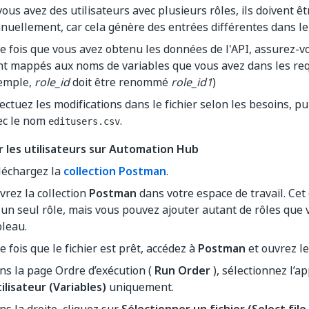
vous avez des utilisateurs avec plusieurs rôles, ils doivent ê
nuellement, car cela génère des entrées différentes dans le f
e fois que vous avez obtenu les données de l'API, assurez-v
nt mappés aux noms de variables que vous avez dans les req
emple,
role_id
doit être renommé
role_id1
)
ectuez les modifications dans le fichier selon les besoins, pu
ec le nom
.
editusers.csv
r les utilisateurs sur Automation Hub
léchargez la
collection Postman
.
vrez la collection
Postman
dans votre espace de travail. Cet
'un seul rôle, mais vous pouvez ajouter autant de rôles que 
bleau.
 fois que le fichier est prêt, accédez à
Postman
et ouvrez l
ns la page Ordre d’exécution (
Run Order
), sélectionnez l’a
tilisateur (Variables)
uniquement.