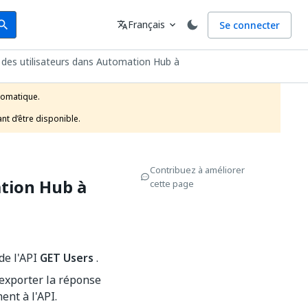
arch
Langue
Français
Se connecter
earch
translate
expand_more
c des utilisateurs dans Automation Hub à
tomatique.

nt d’être disponible.
Contribuez à améliorer
ation Hub à
cette page
 de l'API
GET Users
.
 exporter la réponse
ent à l'API.