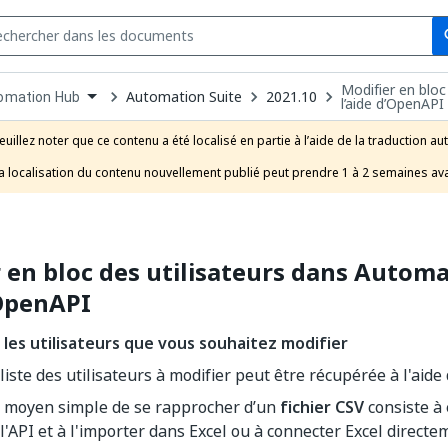
Se
s
Modifier en blo
n
Automation Suite
2021.10
omation Hub
l’aide d’OpenAPI
pdown
se
euillez noter que ce contenu a été localisé en partie à l’aide de la traduction au
uct
a localisation du contenu nouvellement publié peut prendre 1 à 2 semaines ava
 en bloc des utilisateurs dans Autom
’OpenAPI
 les utilisateurs que vous souhaitez modifier
liste des utilisateurs à modifier peut être récupérée à l'aide
 moyen simple de se rapprocher d’un
fichier CSV
consiste à
l'API et à l'importer dans Excel ou à connecter Excel directem