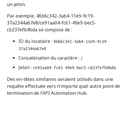
un jeton.
Par exemple, 46b6c342-3ab4-11e9-9c19-
37a2344a67e8/ce91aa04-fc61-49e9-bec5-
cb237efb4bda se compose de :
ID du locataire :
46b6c342-3ab4-11e9-9c19-
37a2344a67e8
Concaténation du caractère :
/
Jeton :
ce91aa04-fc61-49e9-bec5-cb237efb4bda
Des en-têtes similaires seraient utilisés dans une
requête effectuée vers n’importe quel autre point de
terminaison de l’API Automation Hub.
Oui
Non
thumb_up
thumb_down