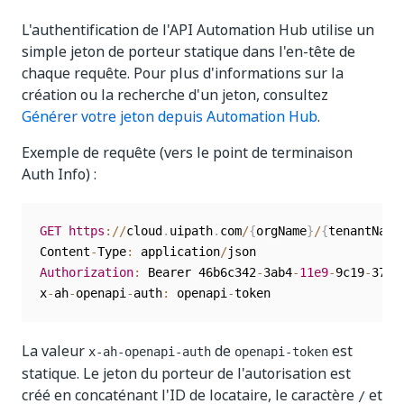
L'authentification de l'API Automation Hub utilise un
simple jeton de porteur statique dans l'en-tête de
chaque requête. Pour plus d'informations sur la
création ou la recherche d'un jeton, consultez
Générer votre jeton depuis Automation Hub
.
Exemple de requête (vers le point de terminaison
Auth Info) :
GET
https
:
/
/
cloud
.
uipath
.
com
/
{
orgName
}
/
{
tenantName
Content
-
Type
:
 application
/
Authorization
:
 Bearer 46b6c342
-
3ab4
-
11e9
-
9c19
-
37a2
x
-
ah
-
openapi
-
auth
:
 openapi
-
La valeur
de
est
x-ah-openapi-auth
openapi-token
statique. Le jeton du porteur de l'autorisation est
créé en concaténant l'ID de locataire, le caractère
et
/