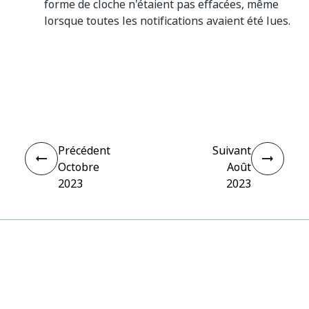
forme de cloche n'étaient pas effacées, même
lorsque toutes les notifications avaient été lues.
Oui
Non
thumb_up
thumb_down
Précédent
Suivant
Octobre
Août
2023
2023
Connecter
Besoin d'aide ?
Assistance
Vous souhaitez apprendre ?
UiPath Academy
Vous avez des questions ?
UiPath Forum
Rester à jour