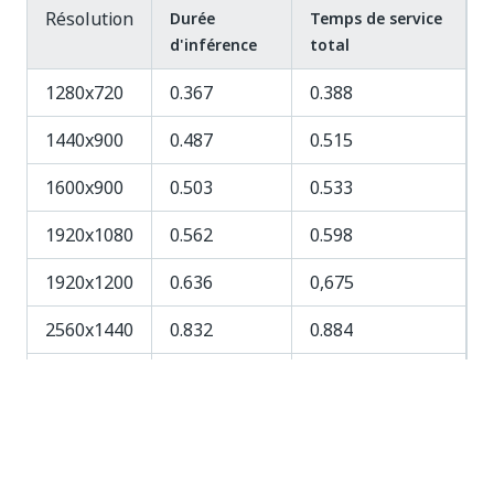
Résolution
Durée
Temps de service
d'inférence
total
1280x720
0.367
0.388
1440x900
0.487
0.515
1600x900
0.503
0.533
1920x1080
0.562
0.598
1920x1200
0.636
0,675
2560x1440
0.832
0.884
3840x2160
1.484
1.581
Oui
Non
thumb_up
thumb_down