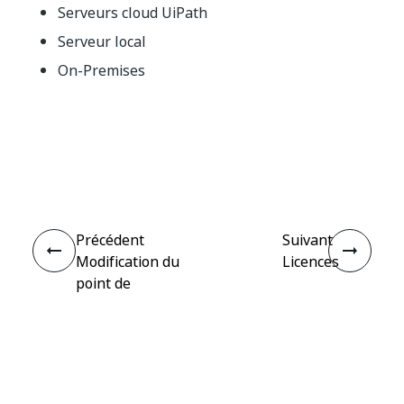
Serveurs cloud UiPath
Serveur local
On-Premises
Oui
Non
thumb_up
thumb_down
Précédent
Suivant
Modification du
Licences
point de
terminaison du
serveur