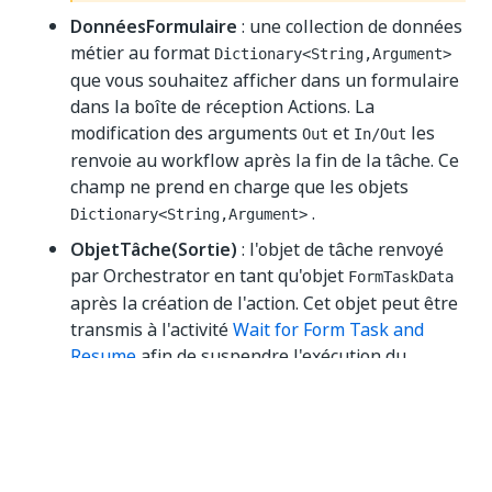
DonnéesFormulaire
: une collection de données
métier au format
Dictionary<String,Argument>
que vous souhaitez afficher dans un formulaire
dans la boîte de réception Actions. La
modification des arguments
et
les
Out
In/Out
renvoie au workflow après la fin de la tâche. Ce
champ ne prend en charge que les objets
.
Dictionary<String,Argument>
ObjetTâche(Sortie)
: l'objet de tâche renvoyé
par Orchestrator en tant qu'objet
FormTaskData
après la création de l'action. Cet objet peut être
transmis à l'activité
Wait for Form Task and
Resume
afin de suspendre l'exécution du
workflow jusqu'à ce que l'action soit terminée.
REMARQUE :
ObjetTâche
a plusieurs attributs qui contiennent des