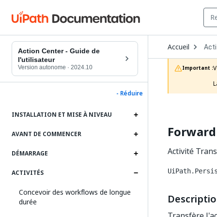
Ope
Accueil
Act
Dro
Action Center - Guide de
to
l'utilisateur
choo
Version autonome
·
2024.10
V
Important :
prod
L
- Réduire
INSTALLATION ET MISE À NIVEAU
Forward
AVANT DE COMMENCER
Activité Tran
DÉMARRAGE
UiPath.Persi
ACTIVITÉS
Concevoir des workflows de longue
Descripti
durée
Transfère l'ac