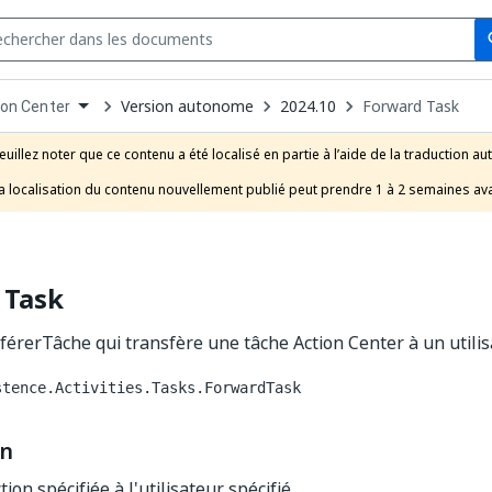
Se
s
n
Version autonome
2024.10
Forward Task
ion Center
pdown
se
euillez noter que ce contenu a été localisé en partie à l’aide de la traduction au
uct
a localisation du contenu nouvellement publié peut prendre 1 à 2 semaines ava
 Task
sférerTâche qui transfère une tâche Action Center à un utilis
stence.Activities.Tasks.ForwardTask
on
tion spécifiée à l'utilisateur spécifié.