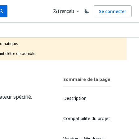
arch
Langue
Français
Se connecter
earch
translate
expand_more
tomatique.

nt d’être disponible.
Sommaire de la page
ateur spécifié.
Description
Compatibilité du projet
Windows, Windows -