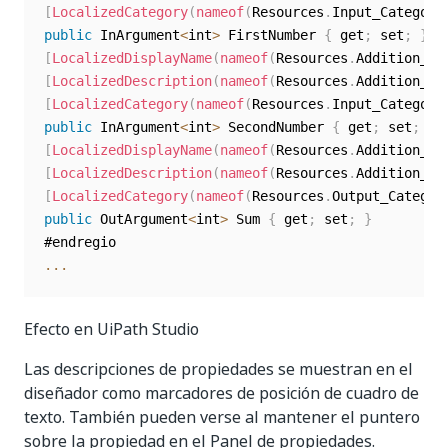
[
LocalizedCategory
(
nameof
(
Resources
.
Input_Category
public
 InArgument
<
int
>
 FirstNumber 
{
 get
;
 set
;
}
[
LocalizedDisplayName
(
nameof
(
Resources
.
Addition_Se
[
LocalizedDescription
(
nameof
(
Resources
.
Addition_Se
[
LocalizedCategory
(
nameof
(
Resources
.
Input_Category
public
 InArgument
<
int
>
 SecondNumber 
{
 get
;
 set
;
}
[
LocalizedDisplayName
(
nameof
(
Resources
.
Addition_Su
[
LocalizedDescription
(
nameof
(
Resources
.
Addition_Su
[
LocalizedCategory
(
nameof
(
Resources
.
Output_Categor
public
 OutArgument
<
int
>
 Sum 
{
 get
;
 set
;
}
...
Efecto en UiPath Studio
Las descripciones de propiedades se muestran en el
diseñador como marcadores de posición de cuadro de
texto. También pueden verse al mantener el puntero
sobre la propiedad en el Panel de propiedades.