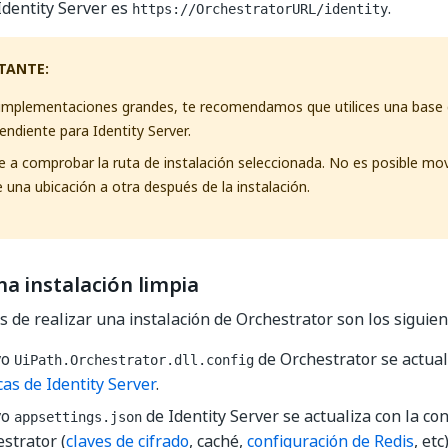
 Identity Server es
.
https://OrchestratorURL/identity
TANTE:
implementaciones grandes, te recomendamos que utilices una base
endiente para Identity Server.
e a comprobar la ruta de instalación seleccionada. No es posible mov
 una ubicación a otra después de la instalación.
na instalación limpia
s de realizar una instalación de Orchestrator son los siguien
vo
de Orchestrator se actua
UiPath.Orchestrator.dll.config
cas de Identity Server
.
vo
de Identity Server se actualiza con la co
appsettings.json
strator (
claves de cifrado
, caché,
configuración de Redis
, etc)