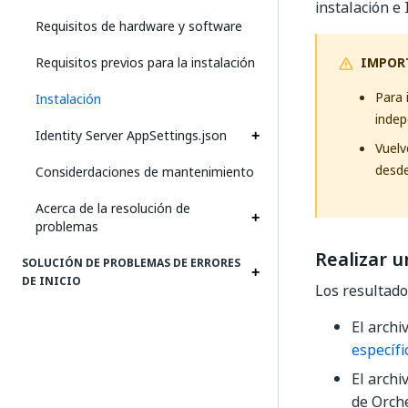
instalación e
Requisitos de hardware y software
Requisitos previos para la instalación
IMPOR
Para 
Instalación
indep
Identity Server AppSettings.json
Vuelv
desde
Considerdaciones de mantenimiento
Acerca de la resolución de
problemas
Realizar u
SOLUCIÓN DE PROBLEMAS DE ERRORES
DE INICIO
Los resultado
El archi
específi
El archi
de Orche