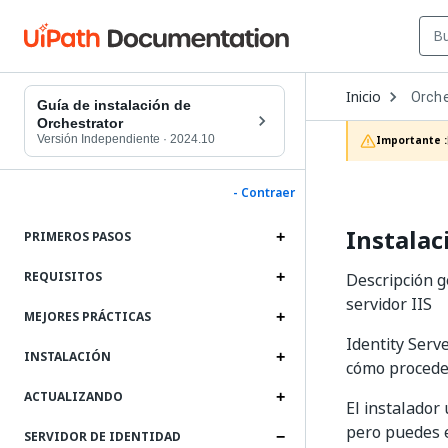
Open
Inicio
Orche
Dropd
Guía de instalación de
to
Orchestrator
choos
Versión Independiente
·
2024.10
Importante :
produc
- Contraer
Instalac
PRIMEROS PASOS
REQUISITOS
Descripción g
servidor IIS
MEJORES PRÁCTICAS
Identity Serv
INSTALACIÓN
cómo proceder
ACTUALIZANDO
El instalador
pero puedes e
SERVIDOR DE IDENTIDAD