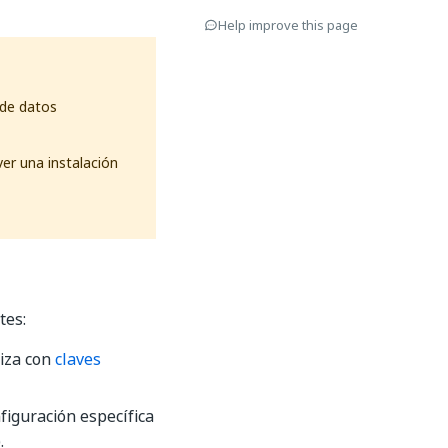
Help improve this page
 de datos
er una instalación
tes:
liza con
claves
nfiguración específica
.