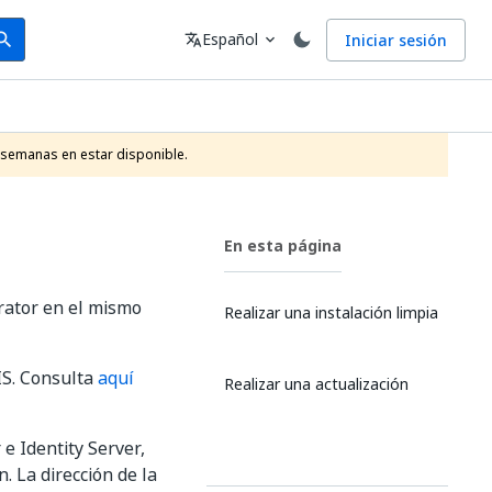
arch
Idioma
Español
Iniciar sesión
arch
translate
expand_more
 semanas en estar disponible.
En esta página
trator en el mismo
Realizar una instalación limpia
IS. Consulta
aquí
Realizar una actualización
e Identity Server,
. La dirección de la