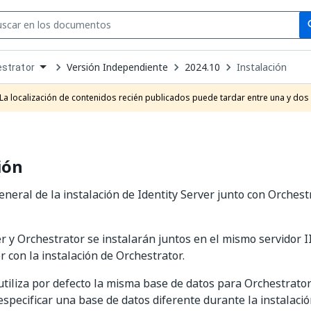
Se
se
Versión Independiente
2024.10
Instalación
strator
own
e
La localización de contenidos recién publicados puede tardar entre una y dos
t
ión
eneral de la instalación de Identity Server junto con Orches
er y Orchestrator se instalarán juntos en el mismo servidor I
 con la instalación de Orchestrator.
 utiliza por defecto la misma base de datos para Orchestrator 
specificar una base de datos diferente durante la instalación