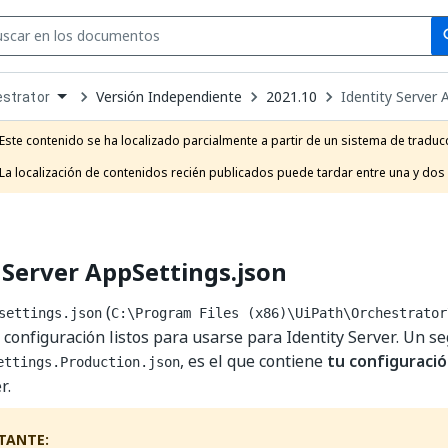
Se
se
Versión Independiente
2021.10
Identity Server 
strator
own
e
Este contenido se ha localizado parcialmente a partir de un sistema de traducc
t
La localización de contenidos recién publicados puede tardar entre una y dos
 Server AppSettings.json
(
settings.json
C:\Program Files (x86)\UiPath\Orchestrator
e configuración listos para usarse para Identity Server. Un s
, es el que contiene
tu configuració
ettings.Production.json
r.
TANTE: