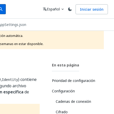
arch
Idioma
Español
Iniciar sesión
arch
translate
expand_more
AppSettings.json
ión automática.

 semanas en estar disponible.
En esta página
) contiene
\Identity
Prioridad de configuración
egundo archivo
Configuración
n específica
de
Cadenas de conexión
Cifrado