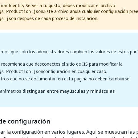
urar Identity Server a tu gusto, debes modificar el archivo
.Este archivo anula cualquier configuración pre
gs.Production.json
después de cada proceso de instalación.
gs.json
os que solo los administradores cambien los valores de estos par
recomienda que desconectes el sitio de IIS para modificar la
configuración en cualquier caso.
gs.Production.json
tros que no se documentan en esta página no deben cambiarse.
parámetros
distinguen entre mayúsculas y minúsculas
.
de configuración
r la configuración en varios lugares. Aquí se muestran las 