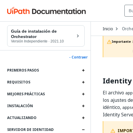
Open
Inicio
Orche
Dropd
Guía de instalación de
to
Orchestrator
choos
Versión Independiente
·
2021.10
Importante :
produc
- Contraer
PRIMEROS PASOS
Identity
REQUISITOS
El archivo
app
MEJORES PRÁCTICAS
los ajustes d
INSTALACIÓN
idéntico,
apps
Identity Serve
ACTUALIZANDO
SERVIDOR DE IDENTIDAD
IMPOR