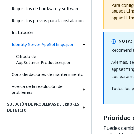
Para config
Requisitos de hardware y software
appsettin
appsettin
Requisitos previos para la instalación
Instalación
NOTA:
Identity Server AppSettings.json
Recomendam
Cifrado de
Además, se 
AppSettings.Production.json
appsettin
Considerdaciones de mantenimiento
Los paráme
Acerca de la resolución de
Todos los 
problemas
SOLUCIÓN DE PROBLEMAS DE ERRORES
DE INICIO
Prioridad 
Puedes cambia