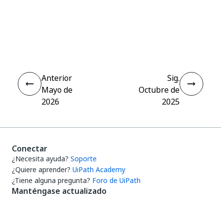
Sí
No
thumb_up
thumb_down
Anterior
Sig.
Mayo de
Octubre de
2026
2025
Conectar
¿Necesita ayuda?
Soporte
¿Quiere aprender?
UiPath Academy
¿Tiene alguna pregunta?
Foro de UiPath
Manténgase actualizado