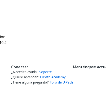
Sí
No
thumb_up
thumb_down
ior
10.4
Conectar
Manténgase actua
¿Necesita ayuda?
Soporte
¿Quiere aprender?
UiPath Academy
¿Tiene alguna pregunta?
Foro de UiPath