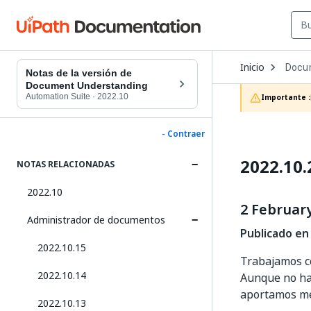
Open
Inicio
Docu
Dropd
Notas de la versión de
to
Document Understanding
choos
Automation Suite
·
2022.10
Importante :
produc
- Contraer
2022.10.
NOTAS RELACIONADAS
2022.10
2 February
Administrador de documentos
Publicado en
2022.10.15
Trabajamos c
2022.10.14
Aunque no hay
aportamos mej
2022.10.13