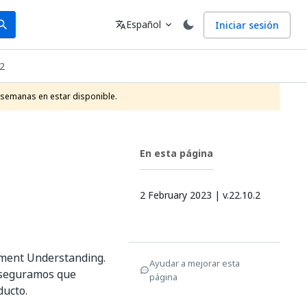
arch
Idioma
Español
Iniciar sesión
arch
translate
expand_more
.2
 semanas en estar disponible.
En esta página
2 February 2023 | v.22.10.2
ument Understanding.
Ayudar a mejorar esta
 aseguramos que
página
ducto.