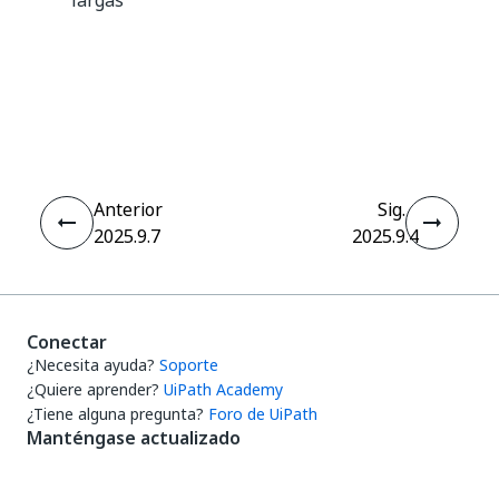
largas
Sí
No
thumb_up
thumb_down
Anterior
Sig.
2025.9.7
2025.9.4
Conectar
¿Necesita ayuda?
Soporte
¿Quiere aprender?
UiPath Academy
¿Tiene alguna pregunta?
Foro de UiPath
Manténgase actualizado