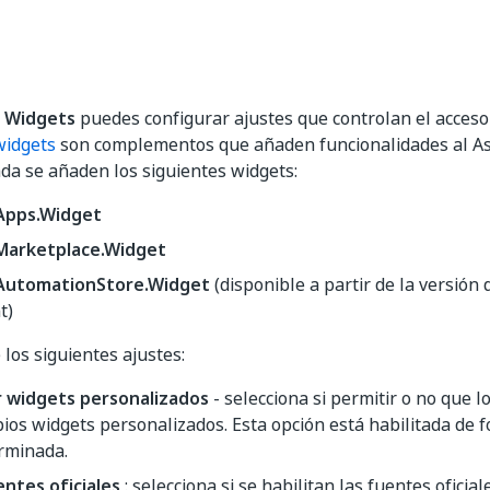
a
Widgets
puedes configurar ajustes que controlan el acceso 
widgets
son complementos que añaden funcionalidades al As
a se añaden los siguientes widgets:
Apps.Widget
Marketplace.Widget
AutomationStore.Widget
(disponible a partir de la versión 
t)
 los siguientes ajustes:
r widgets personalizados
- selecciona si permitir o no que 
ios widgets personalizados. Esta opción está habilitada de 
rminada.
entes oficiales
: selecciona si se habilitan las fuentes oficia