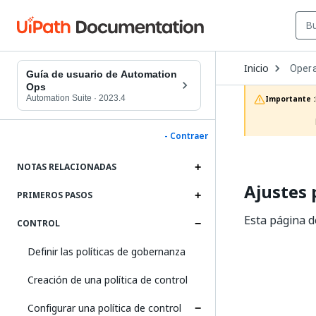
Open
Inicio
Opera
Dropd
Guía de usuario de Automation
to
Ops
choos
Automation Suite
·
2023.4
Importante :
produc
- Contraer
NOTAS RELACIONADAS
Ajustes 
PRIMEROS PASOS
Esta página de
CONTROL
Definir las políticas de gobernanza
Creación de una política de control
Configurar una política de control