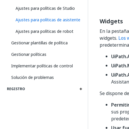
Ajustes para políticas de Studio
Ajustes para políticas de asistente
Widgets
En la pestañ
Ajustes para políticas de robot
widgets.
Los 
Gestionar plantillas de política
predeterminad
Gestionar políticas
UiPath.
UiPath.
Implementar políticas de control
UiPath.
Solución de problemas
Assistan
REGISTRO
Se dispone de
Permiti
sus prop
predete
Usar fu