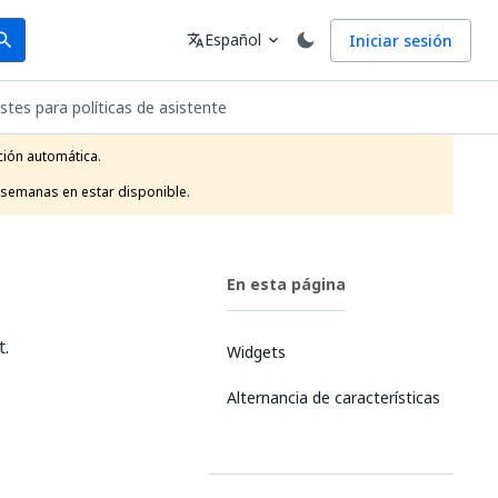
arch
Idioma
Español
Iniciar sesión
arch
translate
expand_more
stes para políticas de asistente
ión automática.

 semanas en estar disponible.
En esta página
t.
Widgets
Alternancia de características