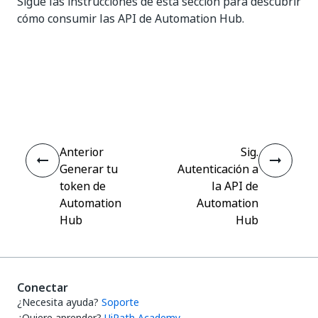
Sigue las instrucciones de esta sección para descubrir
cómo consumir las API de Automation Hub.
Sí
No
thumb_up
thumb_down
Anterior
Sig.
Generar tu
Autenticación a
token de
la API de
Automation
Automation
Hub
Hub
Conectar
¿Necesita ayuda?
Soporte
¿Quiere aprender?
UiPath Academy