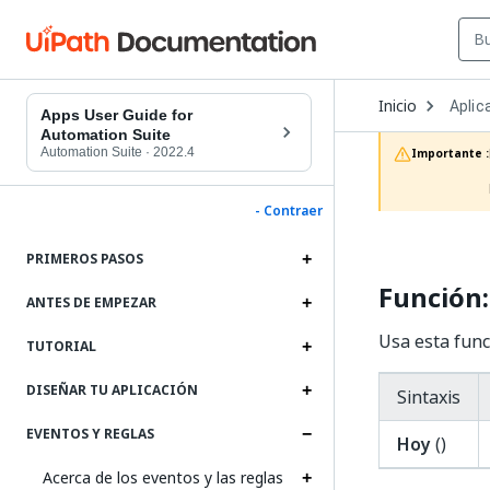
Open
Inicio
Aplic
Dropd
Apps User Guide for
to
Automation Suite
choos
Automation Suite
·
2022.4
Importante :
produc
- Contraer
PRIMEROS PASOS
Función:
ANTES DE EMPEZAR
Usa esta func
TUTORIAL
DISEÑAR TU APLICACIÓN
Sintaxis
EVENTOS Y REGLAS
Hoy
()
Acerca de los eventos y las reglas