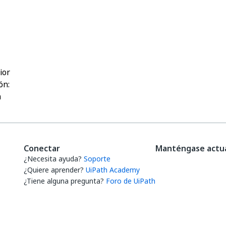
Sí
No
thumb_up
thumb_down
ior
ón:
a
Conectar
Manténgase actua
¿Necesita ayuda?
Soporte
¿Quiere aprender?
UiPath Academy
¿Tiene alguna pregunta?
Foro de UiPath