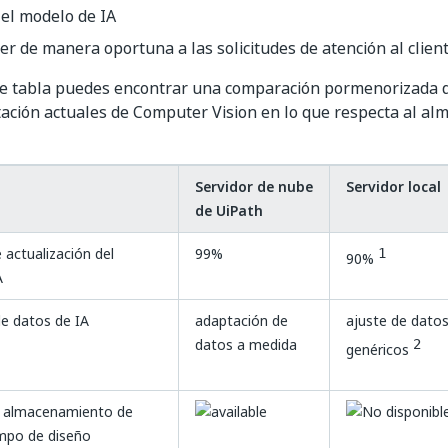
el modelo de IA
r de manera oportuna a las solicitudes de atención al clien
nte tabla puedes encontrar una comparación pormenorizada 
ación actuales de Computer Vision en lo que respecta al a
Servidor de nube
Servidor local
de UiPath
e actualización del
99%
1
90%
A
e datos de IA
adaptación de
ajuste de dato
datos a medida
2
genéricos
e almacenamiento de
mpo de diseño