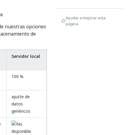
te
Ayudar a mejorar esta
página
de nuestras opciones
lmacenamiento de
Servidor local
100 %
s
ajuste de
datos
genéricos