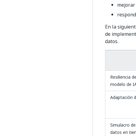
mejorar 
responde
En la siguie
de implement
datos.
Resiliencia d
modelo de I
Adaptación d
Simulacro d
datos en tie