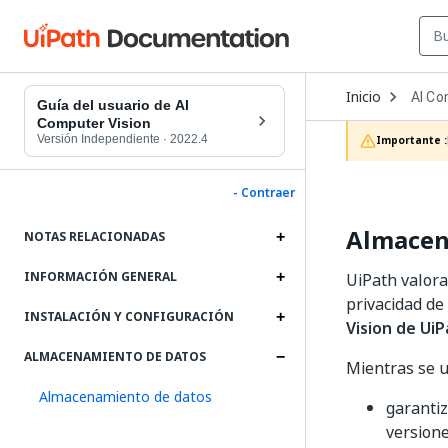
Open
Inicio
AI Co
Dropd
Guía del usuario de AI
to
Computer Vision
choos
Versión Independiente
·
2022.4
Importante :
produc
- Contraer
Almacen
NOTAS RELACIONADAS
INFORMACIÓN GENERAL
UiPath valora
privacidad de
INSTALACIÓN Y CONFIGURACIÓN
Vision de Ui
ALMACENAMIENTO DE DATOS
Mientras se u
Almacenamiento de datos
garantiz
versione