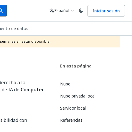
arch
Idioma
Español
Iniciar sesión
arch
translate
expand_more
ento de datos
 semanas en estar disponible.
En esta página
derecho a la
Nube
o de IA de
Computer
Nube privada local
Servidor local
tibilidad con
Referencias