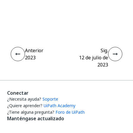
Sí
No
thumb_up
thumb_down
Anterior
Sig.
2023
12 de julio de
2023
Conectar
¿Necesita ayuda?
Soporte
¿Quiere aprender?
UiPath Academy
¿Tiene alguna pregunta?
Foro de UiPath
Manténgase actualizado