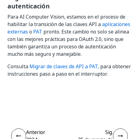
autenticación
Para AI Computer Vision, estamos en el proceso de
habilitar la transición de las claves API a
aplicaciones
externas
o
PAT
pronto. Este cambio no solo se alinea
con las mejores prácticas para OAuth 2.0, sino que
también garantiza un proceso de autenticación
mucho más seguro y manejable.
Consulta
Migrar de claves de API a PAT,
para obtener
instrucciones paso a paso en el interruptor.
Sí
No
thumb_up
thumb_down
Anterior
Sig.