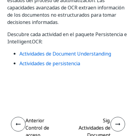
estados del proceso de automatización. Las
capacidades avanzadas de OCR extraen información
de los documentos no estructurados para tomar
decisiones informadas.
Descubre cada actividad en el paquete Persistencia e
Intelligent.OCR:
Actividades de Document Understanding
Actividades de persistencia
Sí
No
thumb_up
thumb_down
Anterior
Sig.
Control de
Actividades de
acceso
Document