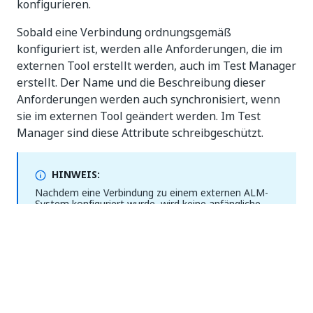
konfigurieren.
Sobald eine Verbindung ordnungsgemäß
konfiguriert ist, werden alle Anforderungen, die im
externen Tool erstellt werden, auch im Test Manager
erstellt. Der Name und die Beschreibung dieser
Anforderungen werden auch synchronisiert, wenn
sie im externen Tool geändert werden. Im Test
Manager sind diese Attribute schreibgeschützt.
HINWEIS:
Nachdem eine Verbindung zu einem externen ALM-
System konfiguriert wurde, wird keine anfängliche
Synchronisierung vorhandener Artefakte
durchgeführt. Dadurch sollte vermieden werden, dass
im Test Manager große Datenmengen erstellt
werden, ohne dass vorhergesagt wird, wie lange dies
dauern würde. Immer wenn ein Objekt im externen
Tool aktualisiert wird, wird es jedoch im Test
Manager erstellt, falls es nicht vorhanden ist.