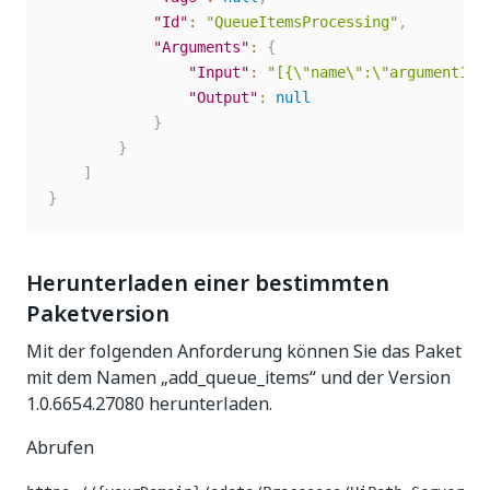
"Id"
:
"QueueItemsProcessing"
,
"Arguments"
:
{
"Input"
:
"[{\"name\":\"argument1\"
"Output"
:
null
}
}
]
}
Herunterladen einer bestimmten
Paketversion
Mit der folgenden Anforderung können Sie das Paket
mit dem Namen „add_queue_items“ und der Version
1.0.6654.27080 herunterladen.
Abrufen