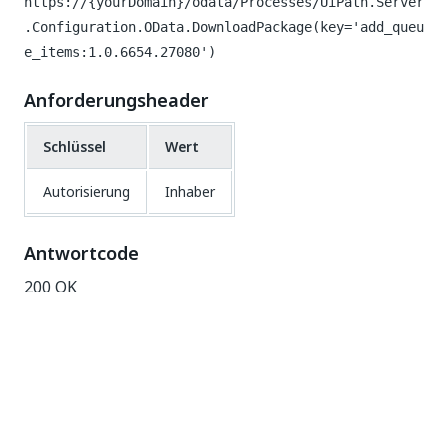
https://{yourDomain}/odata/Processes/UiPath.Server
.Configuration.OData.DownloadPackage(key='add_queu
e_items:1.0.6654.27080')
Anforderungsheader
Schlüssel
Wert
Autorisierung
Inhaber
Antwortcode
200 OK
Abrufen der Argumente eines Pakets
Die folgende GET-Abfrage an den Endpunkt
/odata/Processes/UiPath.Server.Configuration.OData
ergibt alle Eingabe- und
.GetArguments(key='key')