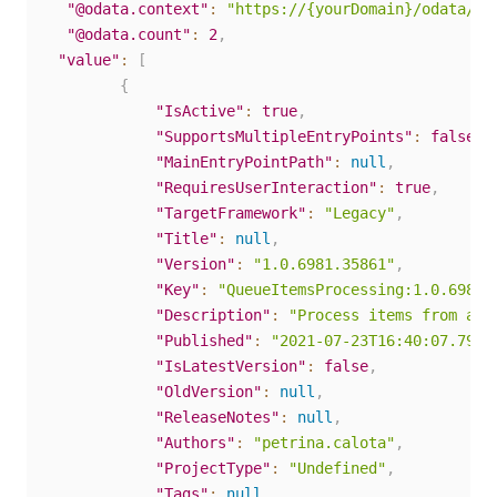
"@odata.context"
:
"https://{yourDomain}/odata/$m
"@odata.count"
:
2
,
"value"
:
[
{
"IsActive"
:
true
,
"SupportsMultipleEntryPoints"
:
false
,
"MainEntryPointPath"
:
null
,
"RequiresUserInteraction"
:
true
,
"TargetFramework"
:
"Legacy"
,
"Title"
:
null
,
"Version"
:
"1.0.6981.35861"
,
"Key"
:
"QueueItemsProcessing:1.0.6981.
"Description"
:
"Process items from an 
"Published"
:
"2021-07-23T16:40:07.793Z
"IsLatestVersion"
:
false
,
"OldVersion"
:
null
,
"ReleaseNotes"
:
null
,
"Authors"
:
"petrina.calota"
,
"ProjectType"
:
"Undefined"
,
"Tags"
:
null
,