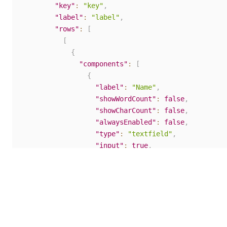
"key"
:
"key"
,
"label"
:
"label"
,
"rows"
:
[
[
{
"components"
:
[
{
"label"
:
"Name"
,
"showWordCount"
:
false
,
"showCharCount"
:
false
,
"alwaysEnabled"
:
false
,
"type"
:
"textfield"
,
"input"
:
true
,
"key"
:
"name"
,
"defaultValue"
:
""
,
"tableView"
:
true
,
"validate"
:
{
"customMessage"
:
""
}
,