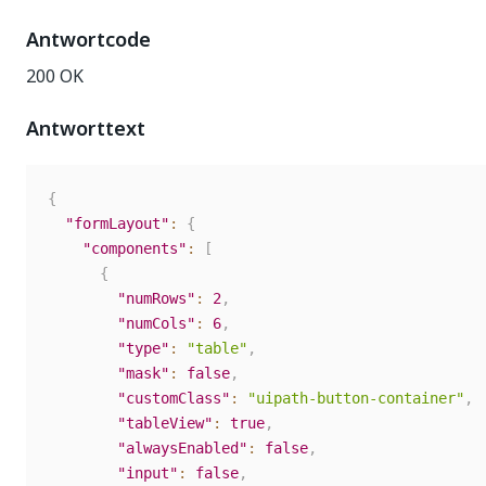
Antwortcode
200 OK
Antworttext
{
"formLayout"
:
{
"components"
:
[
{
"numRows"
:
2
,
"numCols"
:
6
,
"type"
:
"table"
,
"mask"
:
false
,
"customClass"
:
"uipath-button-container"
,
"tableView"
:
true
,
"alwaysEnabled"
:
false
,
"input"
:
false
,