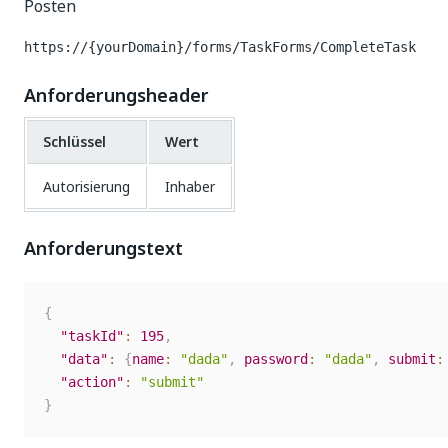
Posten
https://{yourDomain}/forms/TaskForms/CompleteTask
Anforderungsheader
Schlüssel
Wert
Autorisierung
Inhaber
Anforderungstext
{
"taskId"
:
195
,
"data"
:
{
name
:
"dada"
,
password
:
"dada"
,
submit
:
"action"
:
"submit"
}