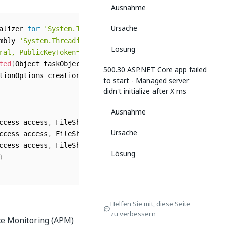
Ausnahme
Ursache
alizer 
for
'System.Threading.Tasks.Task'
 threw an except
mbly 
'System.Threading.Tasks, Version=4.0.10.0, Culture=
Lösung
ral, PublicKeyToken=b03f5f7f11d50a3a'
ted
(
Object taskObject
,
 Object stateObject
)
500.30 ASP.NET Core app failed
tionOptions creationOptions
,
 CancellationToken ct
)
to start - Managed server
didn't initialize after X ms
Ausnahme
ccess access
,
 FileShare share
,
 Int32 bufferSize
,
 FileOpt
Ursache
ccess access
,
 FileShare share
,
 Int32 bufferSize
,
 Boolean
ccess access
,
 FileShare share
)
Lösung
)
Helfen Sie mit, diese Seite
zu verbessern
ce Monitoring (APM)