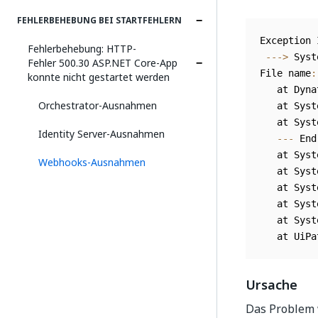
FEHLERBEHEBUNG BEI STARTFEHLERN
Exception 
Fehlerbehebung: HTTP-
--
-
>
 Syst
Fehler 500.30 ASP.NET Core-App
File name
:
konnte nicht gestartet werden
   at Dyna
Orchestrator-Ausnahmen
   at Syst
   at Syst
Identity Server-Ausnahmen
--
-
 End
   at Syst
Webhooks-Ausnahmen
   at Syst
   at Syst
   at Syst
   at Syst
   at UiPa
Ursache
Das Problem 