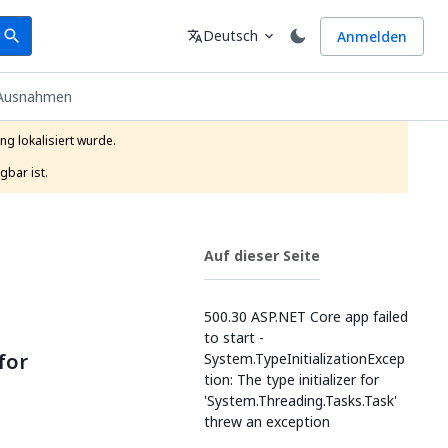
earch
Sprache
Deutsch
Anmelden
search
translate
expand_more
Ausnahmen
g lokalisiert wurde.

gbar ist.
Auf dieser Seite
500.30 ASP.NET Core app failed
to start -
for
System.TypeInitializationExcep
tion: The type initializer for
'System.Threading.Tasks.Task'
threw an exception