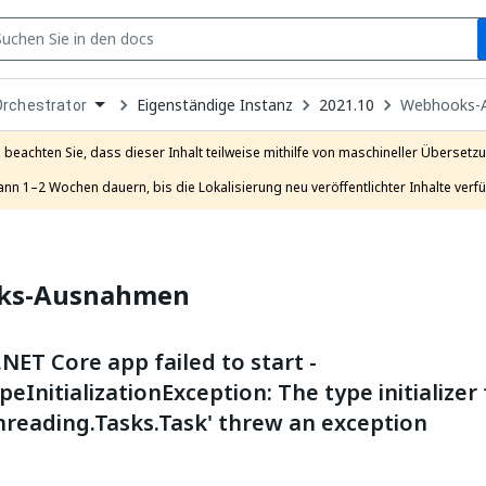
S
pen
Eigenständige Instanz
2021.10
Webhooks-
Orchestrator
ropdown
o
hoose
e beachten Sie, dass dieser Inhalt teilweise mithilfe von maschineller Übersetzun
roduct
ann 1–2 Wochen dauern, bis die Lokalisierung neu veröffentlichter Inhalte verfü
ks-Ausnahmen
.NET Core app failed to start -
eInitializationException: The type initializer 
hreading.Tasks.Task' threw an exception