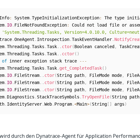
Info
:
 System
.
TypeInitializationException
:
 The type initi
em
.
IO
.
FileNotFoundException
:
 Could not load file or asse
'System.Threading.Tasks, Version=4.0.10.0, Culture=neut
trace
.
OneAgent
.
Introspection
.
TaskEventHandler
.
NotifyCrea
em
.
Threading
.
Tasks
.
Task
.
.
ctor
(
Boolean canceled
,
 TaskCrea
em
.
Threading
.
Tasks
.
Task
.
.
cctor
(
)
 
of
 inner exception stack trace 
--
-
em
.
Threading
.
Tasks
.
Task
.
get_CompletedTask
(
)
em
.
IO
.
FileStream
.
.
ctor
(
String path
,
 FileMode mode
,
 FileA
em
.
IO
.
FileStream
.
.
ctor
(
String path
,
 FileMode mode
,
 FileA
em
.
IO
.
FileStream
.
.
ctor
(
String path
,
 FileMode mode
,
 FileA
em
.
Diagnostics
.
StackTraceSymbols
.
TryOpenFile
(
String path
th
.
IdentityServer
.
Web
.
Program
.
<
Main
>
(
String
[
]
 args
)
wird durch den Dynatrace-Agent für Application Performan