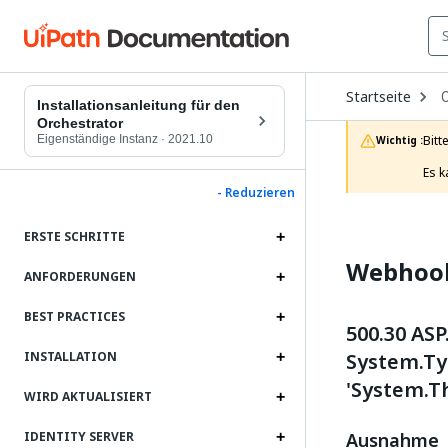
O
Startseite
D
Installationsanleitung für den
t
Orchestrator
c
Eigenständige Instanz
·
2021.10
Bitt
Wichtig :
p
Es k
- Reduzieren
ERSTE SCHRITTE
Webhoo
ANFORDERUNGEN
BEST PRACTICES
500.30 ASP
System.Typ
INSTALLATION
'System.T
WIRD AKTUALISIERT
Ausnahme
IDENTITY SERVER