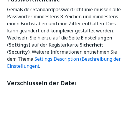
Gemäß der Standardpasswortrichtlinie müssen alle
Passwörter mindestens 8 Zeichen und mindestens
einen Buchstaben und eine Ziffer enthalten. Dies
kann geändert und komplexer gestaltet werden.
Wechseln Sie hierzu auf die Seite
Einstellungen
(Settings)
auf der Registerkarte
Sicherheit
(Security)
. Weitere Informationen entnehmen Sie
dem Thema
Settings Description (Beschreibung der
Einstellungen)
.
Verschlüsseln der Datei
UiPath.Orchestrator.dll.config
Verschlüsseln Sie den Abschnitt
SecureAppSettings
der Datei
. Wie dies
UiPath.Orchestrator.dll.config
bewerkstelligt werden kann, erfahren Sie unter
Verschlüsseln von UiPath.Orchestrator.dll.config-
Abschnitten
.