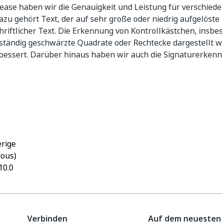
ease haben wir die Genauigkeit und Leistung für verschied
azu gehört Text, der auf sehr große oder niedrig aufgelöste 
riftlicher Text. Die Erkennung von Kontrollkästchen, insbe
lständig geschwärzte Quadrate oder Rechtecke dargestellt 
bessert. Darüber hinaus haben wir auch die Signaturerkenn
Ja
Nein
thumb_up
thumb_down
rige
ious)
10.0
Verbinden
Auf dem neuesten 