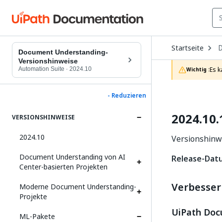
O
Startseite
D
Document Understanding-
t
Versionshinweise
c
Automation Suite
·
2024.10
Es k
Wichtig :
p
- Reduzieren
2024.10.
VERSIONSHINWEISE
2024.10
Versionshinwe
Document Understanding von AI
Release-Dat
Center-basierten Projekten
Verbesse
Moderne Document Understanding-
Projekte
UiPath Do
ML-Pakete