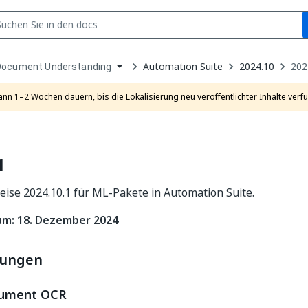
S
pen
Automation Suite
2024.10
202
Document Understanding
ropdown
o
hoose
ann 1–2 Wochen dauern, bis die Lokalisierung neu veröffentlichter Inhalte verfü
roduct
1
ise 2024.10.1 für ML-Pakete in Automation Suite.
um: 18. Dezember 2024
rungen
cument OCR