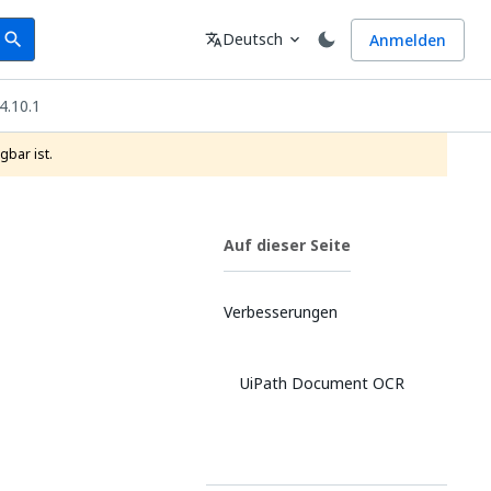
earch
Sprache
Deutsch
Anmelden
search
translate
expand_more
4.10.1
gbar ist.
Auf dieser Seite
Verbesserungen
UiPath Document OCR