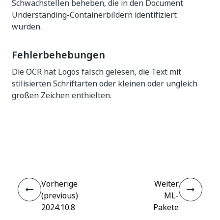
Schwachstellen beheben, die in den Document
Understanding-Containerbildern identifiziert
wurden.
Fehlerbehebungen
Die OCR hat Logos falsch gelesen, die Text mit
stilisierten Schriftarten oder kleinen oder ungleich
großen Zeichen enthielten.
Ja
Nein
thumb_up
thumb_down
Vorherige
Weiter
(previous)
ML-
2024.10.8
Pakete