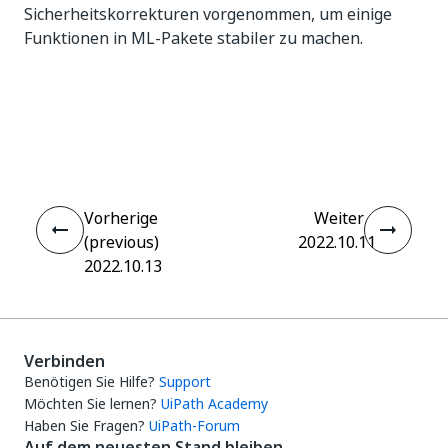
Sicherheitskorrekturen vorgenommen, um einige
Funktionen in ML-Pakete stabiler zu machen.
Ja
Nein
thumb_up
thumb_down
Vorherige
Weiter
(previous)
2022.10.11
2022.10.13
Verbinden
Benötigen Sie Hilfe?
Support
Möchten Sie lernen?
UiPath Academy
Haben Sie Fragen?
UiPath-Forum
Auf dem neuesten Stand bleiben