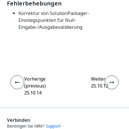
Fehlerbehebungen
Korrektur von SolutionPackager-
Einstiegspunkten für Null-
Eingabe-/Ausgabevalidierung.
Ja
Nein
thumb_up
thumb_down
Vorherige
Weiter
(previous)
25.10.12
25.10.14
Verbinden
Benötigen Sie Hilfe?
Support