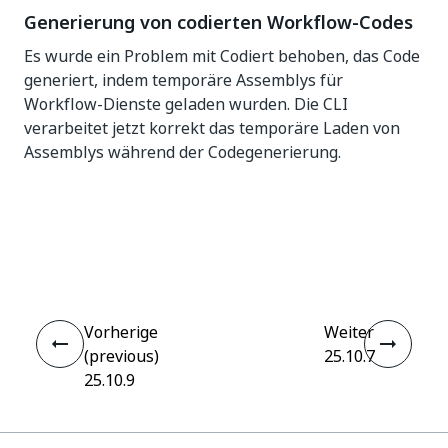
Generierung von codierten Workflow-Codes
Es wurde ein Problem mit Codiert behoben, das Code
generiert, indem temporäre Assemblys für
Workflow-Dienste geladen wurden. Die CLI
verarbeitet jetzt korrekt das temporäre Laden von
Assemblys während der Codegenerierung.
Ja
Nein
thumb_up
thumb_down
Vorherige
Weiter
(previous)
25.10.7
25.10.9