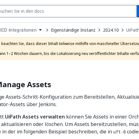
S
pen
Eigenständige Instanz
2024.10
UiPat
ICD-Integrationen
ropdown
o
hoose
e beachten Sie, dass dieser Inhalt teilweise mithilfe von maschineller Übersetzun
roduct
ann 1–2 Wochen dauern, bis die Lokalisierung neu veröffentlichter Inhalte verfü
Manage Assets
 Assets-Schritt-Konfiguration zum Bereitstellen, Aktualis
tor-Assets über Jenkins.
itt
UiPath Assets verwalten
können Sie Assets in einer Orc
, aktualisieren oder löschen. Um Assets bereitzustellen, müss
 in der im folgenden Beispiel beschreiben, die in
codier
uft-8