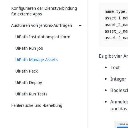
Konfigurieren der Dienstverbindung
name
,
type
,
für externe Apps
asset_1_na
Ausführen von Jenkins-Aufträgen
asset_2_na
asset_3_na
UiPath-Installationsplattform
asset_4_na
UiPath Run Job
Es gibt vier A
UiPath Manage Assets
Text
UiPath Pack
Integer
UiPath Deploy
Boolesc
UiPath Run Tests
Anmelde
Fehlersuche und ‑behebung
und das