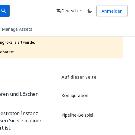
earch
Sprache
Deutsch
Anmelden
search
translate
expand_more
h Manage Assets
g lokalisiert wurde.

gbar ist.
Auf dieser Seite
ieren und Löschen
Konfiguration
hestrator-Instanz
Pipeline-Beispiel
en Sie sie in einer
t ist.