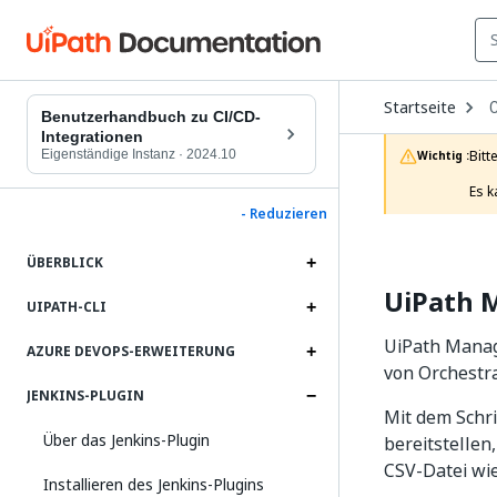
O
Startseite
C
D
Benutzerhandbuch zu CI/CD-
t
Integrationen
c
Eigenständige Instanz
·
2024.10
Bitt
Wichtig :
p
Es k
- Reduzieren
ÜBERBLICK
UiPath 
UIPATH-CLI
UiPath Manage
AZURE DEVOPS-ERWEITERUNG
von Orchestra
JENKINS-PLUGIN
Mit dem Schr
Über das Jenkins-Plugin
bereitstellen
CSV-Datei wie
Installieren des Jenkins-Plugins