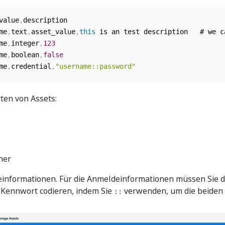
value
,
description

me
,
text
,
asset_value
,
this
 is an test description   # we c
me
,
integer
,
123
me
,
boolean
,
false
me
,
credential
,
"username::password"
rten von Assets:
her
informationen. Für die Anmeldeinformationen müssen Sie
 Kennwort codieren, indem Sie
verwenden, um die beiden 
::