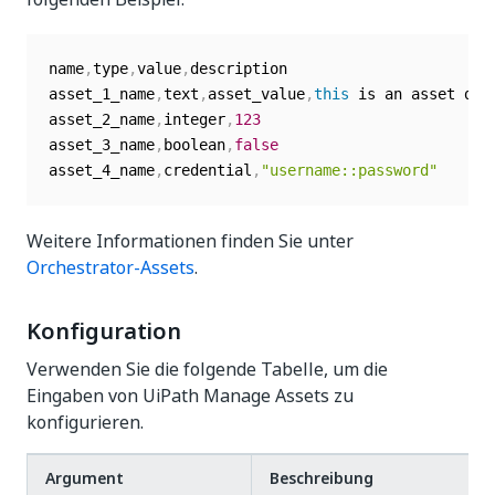
name
,
type
,
value
,
description

asset_1_name
,
text
,
asset_value
,
this
 is an asset des
asset_2_name
,
integer
,
123
asset_3_name
,
boolean
,
false
asset_4_name
,
credential
,
"username::password"
Weitere Informationen finden Sie unter
Orchestrator-Assets
.
Konfiguration
Verwenden Sie die folgende Tabelle, um die
Eingaben von UiPath Manage Assets zu
konfigurieren.
Argument
Beschreibung