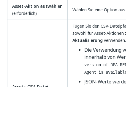
Asset-Aktion auswählen
Wählen Sie eine Option aus der
(erforderlich)
Fügen Sie den CSV-Dateipfad hi
sowohl für Asset-Aktionen zu
Aktualisierung
verwenden. Was
Die Verwendung von 
innerhalb von Werten i
version of RPA REPOR
Agent is available""
JSON-Werte werden un
Assets-CSV-Datei
{""MaxRetryNumber"":
(erforderlich)
)
Process}"
Kommentare werden ni
asset_1_name,credent
# asset_1_descriptio
For
Delete
asset actions, use 