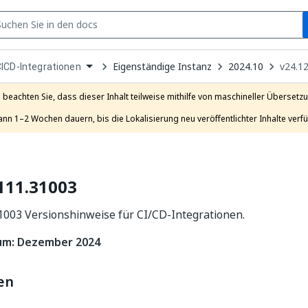
S
pen
Eigenständige Instanz
2024.10
v24.1
ICD-Integrationen
ropdown
o
hoose
e beachten Sie, dass dieser Inhalt teilweise mithilfe von maschineller Übersetzun
roduct
ann 1–2 Wochen dauern, bis die Lokalisierung neu veröffentlichter Inhalte verfü
111.31003
1003 Versionshinweise für CI/CD-Integrationen.
um: Dezember 2024
en