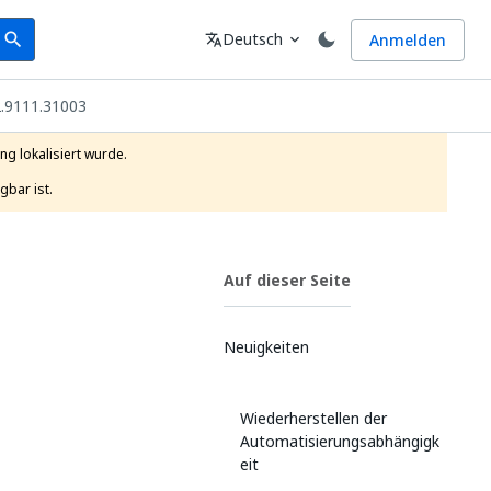
earch
Sprache
Deutsch
Anmelden
search
translate
expand_more
2.9111.31003
g lokalisiert wurde.

gbar ist.
Auf dieser Seite
Neuigkeiten
Wiederherstellen der
Automatisierungsabhängigk
eit