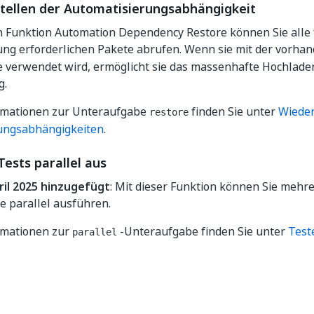
tellen der Automatisierungsabhängigkeit
n Funktion Automation Dependency Restore können Sie alle 
ung erforderlichen Pakete abrufen. Wenn sie mit der vorh
 verwendet wird, ermöglicht sie das massenhafte Hochladen
g.
rmationen zur Unteraufgabe
finden Sie unter
Wieder
restore
ungsabhängigkeiten
.
Tests parallel aus
ril 2025 hinzugefügt
: Mit dieser Funktion können Sie mehr
e parallel ausführen.
rmationen zur
-Unteraufgabe finden Sie unter
Test
parallel
Ja
Nein
thumb_up
thumb_down