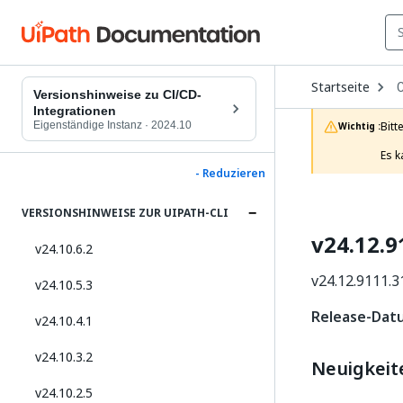
O
Startseite
C
D
Versionshinweise zu CI/CD-
t
Integrationen
c
Eigenständige Instanz
·
2024.10
Bitt
Wichtig :
p
Es k
- Reduzieren
VERSIONSHINWEISE ZUR UIPATH-CLI
v24.12.9
v24.10.6.2
v24.12.9111.3
v24.10.5.3
Release-Dat
v24.10.4.1
v24.10.3.2
Neuigkeit
v24.10.2.5