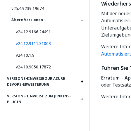
Wiederhers
v25.4.9239.19674
Mit der neue
Automatisier
Ältere Versionen
Unteraufgabe
v24.12.9166.24491
Zielumgebun
v24.12.9111.31003
Weitere Info
Automatisier
v24.10.1.9
v24.10.9050.17872
Führen Sie 
Erratum – Ap
VERSIONSHINWEISE ZUR AZURE
oder Testsätz
DEVOPS-ERWEITERUNG
Weitere Info
VERSIONSHINWEISE ZUM JENKINS-
PLUGIN